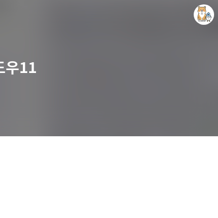
도우11
개새닷컴
김루노