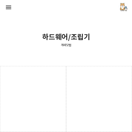
하드웨어/조립기
개새닷컴
개새닷컴
김루노