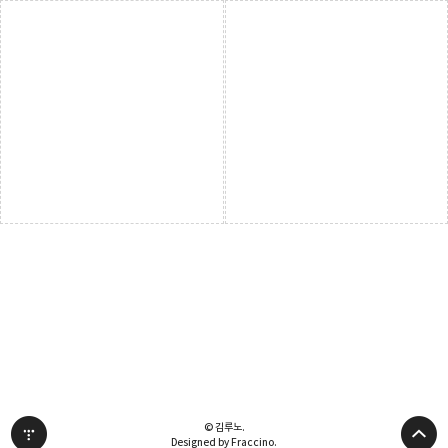
© 김루노.
Designed by Fraccino.