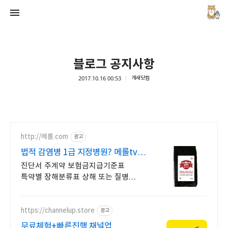
블로그 공지사항
2017.10.16 00:53
개새닷컴
개새닷컴
김루노
http://메롤.com
광고
법적 감염병 1급 지정병원? 메롤tv
쇼핑몰 메롤커피머신
진단서 주계약 보험금지급기준표
특약별 장해분류표 상해 또는 질병
보험금지급기준표
https://channelup.store
광고
무료체험+빠른진행 채널업