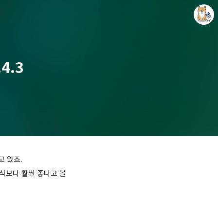
4.3
개새닷컴
김루노
 있죠.
방식보다 훨씬 좋다고 볼