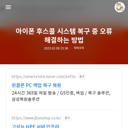
아이폰 후스콜 시스템 복구 중 오류
해결하는 방법
2023.02.08 23:38
직박구리
개새닷컴
김루노
https://smartstore.naver.com/softis
광고
윈클론 PC 백업 복구 복원
24시간 365일 메일 발송 / GS인증, 백업 / 복구 솔루션,
삼성복원솔루션
https://www.jbonshop.co.kr/
광고
고성능 HPE 서버 인프라