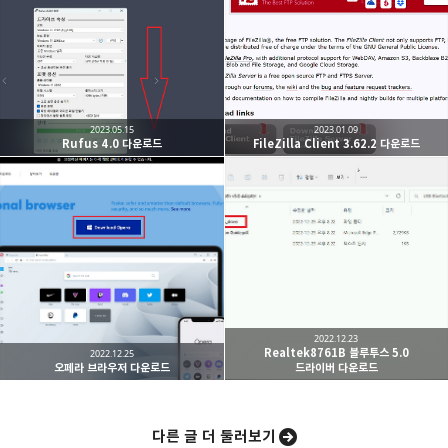
IT 지식 창고, Windows, Linux, Software, Hardware,
카카오톡
라인
트위터
Facebo
Development
구독하기
2023.05.15
2023.01.09
Rufus 4.0 다운로드
FileZilla Client 3.62.2 다운로드
밴드
네이버 블로그
Pocket
Everno
2022.12.23
Realtek8761B 블루투스 5.0
2022.12.25
오페라 브라우저 다운로드
드라이버 다운로드
다른 글 더 둘러보기