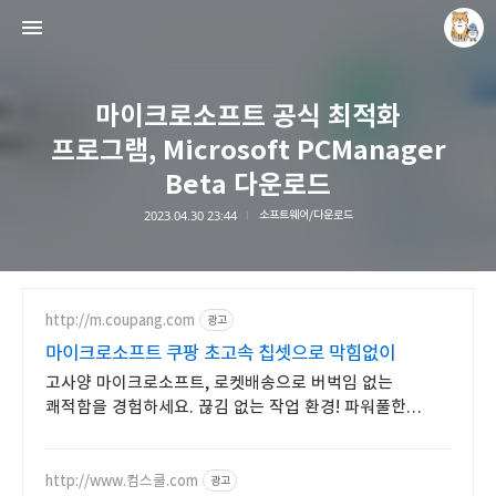
마이크로소프트 공식 최적화
프로그램, Microsoft PCManager
Beta 다운로드
2023.04.30 23:44
소프트웨어/다운로드
개새닷컴
김루노
http://m.coupang.com
광고
마이크로소프트 쿠팡 초고속 칩셋으로 막힘없이
고사양 마이크로소프트, 로켓배송으로 버벅임 없는
쾌적함을 경험하세요. 끊김 없는 작업 환경! 파워풀한
노트북, 쿠팡에서 만나보세요.
http://www.컴스쿨.com
광고