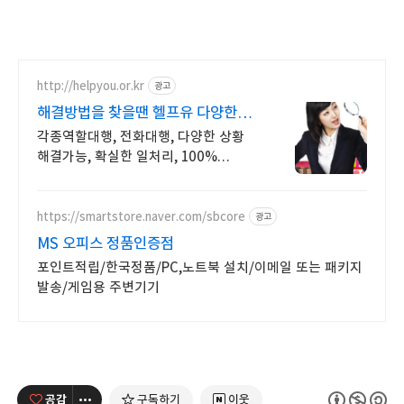
http://helpyou.or.kr
광고
해결방법을 찾을땐 헬프유 다양한
상황 해결가능한 업체
각종역할대행, 전화대행, 다양한 상황
해결가능, 확실한 일처리, 100%
비밀보장 사람의 도움이 필요할 때는
헬프유를 기억하세요. 어떤 상황이던
해결이 가능합니다.
https://smartstore.naver.com/sbcore
광고
MS 오피스 정품인증점
포인트적립/한국정품/PC,노트북 설치/이메일 또는 패키지
발송/게임용 주변기기
공감
구독하기
이웃