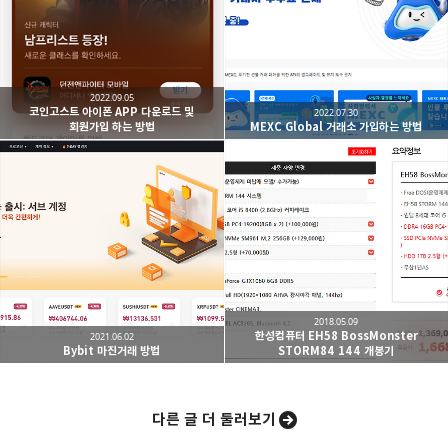
IT 지식 창고, Windows, Linux, Software, Hardware,
카카오톡
라인
트위터
Facebo
Development
구독하기
2022.09.05
코인고스트 아이폰 APP 다운로드 및
2022.07.30
회원가입 하는 방법
MEXC Global 거래소 가입하는 방법
밴드
네이버 블로그
Pocket
Everno
2018.05.09
한성컴퓨터 EH58 BossMonster
2021.06.02
Bybit 마진거래 방법
STORM84 144 개봉기
다른 글 더 둘러보기