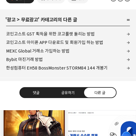
'
광고
>
무료광고
' 카테고리의 다른 글
코인고스트 GST 획득을 위한 코고룰렛 돌리는 방법
코인고스트 아이폰 APP 다운로드 및 회원가입 하는 방법
MEXC Global 거래소 가입하는 방법
Bybit 마진거래 방법
한성컴퓨터 EH58 BossMonster STORM84 144 개봉기
댓글
공유하기
다른 글
개새닷컴