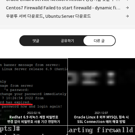
Centos7 Firewalld Failed to start firewalld - dynamic firewall daemon 오류 조치
우분투 서버 다운로드, Ubuntu Server 다운로드
댓글
공유하기
다른 글
개새닷컴
IT 지식 창고, Windows, Linux, Software, Hardware,
카카오톡
라인
트위터
Facebo
Development
구독하기
2022.02.16
2021.12.07
Redhat 6.9 리눅스 계정 비밀번호
Oracle Linux 8 외부 MYSQL 접속 시
변경 없이 비밀번호 사용 기간 연장하기
SSL Connection 에러 해결 방법
밴드
네이버 블로그
Pocket
Everno