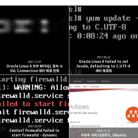
개새닷컴
IT 지식 창고, Windows, Linux, Software, Hardware,
카카오톡
라인
트위터
Facebo
Development
구독하기
2021.06.22
Oracle Linux 8 Failed to set
2021.12.07
Oracle Linux 8 외부 MYSQL 접속 시
locale, defaulting to C.UTF-8
SSL Connection 에러 해결 방법
에러 해결법
밴드
네이버 블로그
Pocket
Everno
2021.03.29
Centos7 Firewalld Failed to
2020.12.16
start firewalld - dynamic
우분투 서버 다운로드, Ubuntu