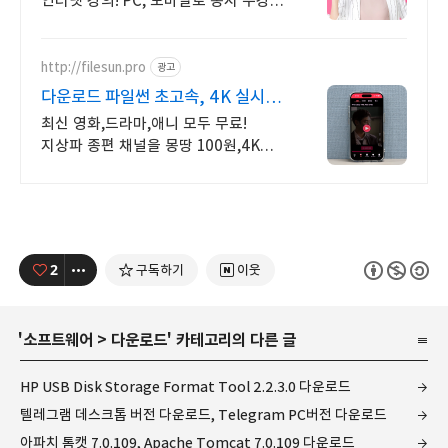
인터넷 강의! PC, 모바일로 동시 수강
가능 인강으로 언제 어디서든
공부하세요! 일타강사직강!
http://filesun.pro
광고
다운로드 파일썬 초고속, 4K 실시간
보기!
최신 영화,드라마,애니 모두 무료!
지상파 종편 채널을 몽땅 100원,4K
스트리밍
2
구독하기
이웃
'
소프트웨어
>
다운로드
' 카테고리의 다른 글
HP USB Disk Storage Format Tool 2.2.3.0 다운로드
텔레그램 데스크톱 버전 다운로드, Telegram PC버전 다운로드
아파치 톰캣 7.0.109, Apache Tomcat 7.0.109 다운로드