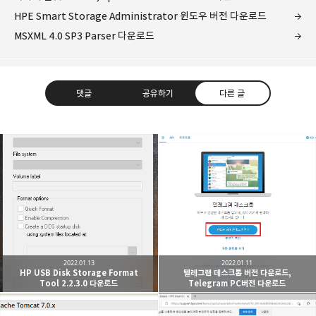
HPE Smart Storage Administrator 윈도우 버전 다운로드
MSXML 4.0 SP3 Parser 다운로드
댓글
공유하기
다른 글
개새닷컴
IT 지식 창고, Windows, Linux, Software, Hardware,
카카오톡
라인
트위터
Facebo
Development
구독하기
2022.01.13
2022.01.11
HP USB Disk Storage Format
텔레그램 데스크톱 버전 다운로드,
Tool 2.2.3.0 다운로드
Telegram PC버전 다운로드
밴드
네이버 블로그
Pocket
Everno