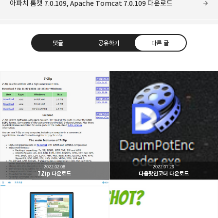
아파치 톰캣 7.0.109, Apache Tomcat 7.0.109 다운로드
댓글
공유하기
다른 글
개새닷컴
IT 지식 창고, Windows, Linux, Software, Hardware,
카카오톡
라인
트위터
Facebo
Development
구독하기
2022.02.08
2022.01.29
7Zip 다운로드
다음팟인코더 다운로드
밴드
네이버 블로그
Pocket
Everno