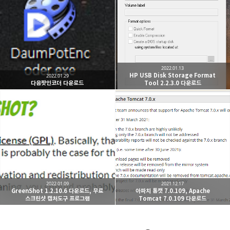
개새닷컴
IT 지식 창고, Windows, Linux, Software, Hardware,
카카오톡
라인
트위터
Facebo
Development
구독하기
2022.01.13
HP USB Disk Storage Format
2022.01.29
다음팟인코더 다운로드
Tool 2.2.3.0 다운로드
밴드
네이버 블로그
Pocket
Everno
2022.01.09
2021.12.17
GreenShot 1.2.10.6 다운로드, 무료
아파치 톰캣 7.0.109, Apache
스크린샷 캡처도구 프로그램
Tomcat 7.0.109 다운로드