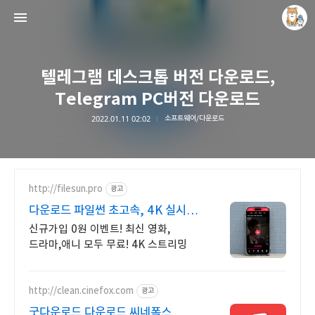
텔레그램 데스크톱 버전 다운로드,
Telegram PC버전 다운로드
2022.01.11 02:02
소프트웨어/다운로드
개새닷컴
김루노
http://filesun.pro
광고
다운로드 파일썬 초고속, 4K 실시간
보기!
신규가입 0원 이벤트! 최신 영화,
드라마,애니 모두 무료! 4K 스트리밍
http://clean.cinefox.com
광고
굿다운로드 다운로드 씨네폭스